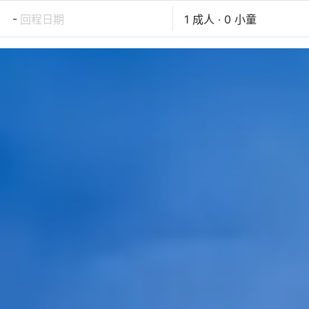
-
回程日期
1 成人 · 0 小童