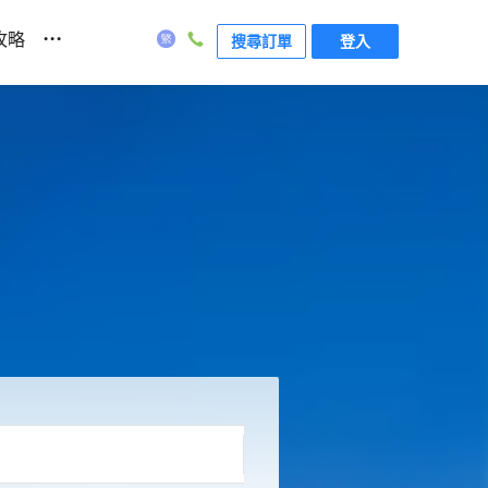
...
攻略
搜尋訂單
登入