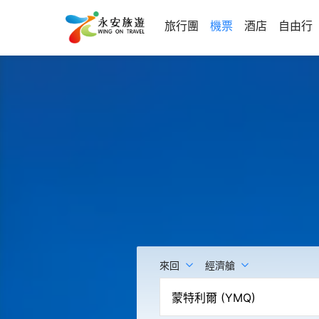
旅行團
機票
酒店
自由行
來回
經濟艙