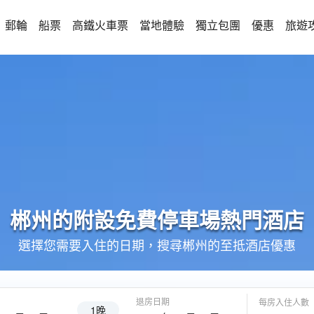
郵輪
船票
高鐵火車票
當地體驗
獨立包團
優惠
旅遊
郴州的
附設免費停車場
熱門酒店
選擇您需要入住的日期，搜尋郴州的至抵酒店優惠
退房日期
每房入住人數
1晚