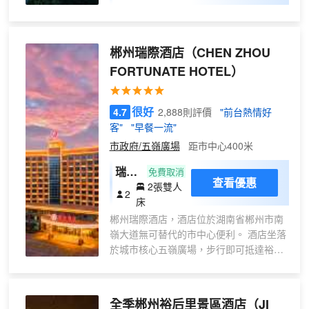
房
（65
寸投
郴州瑞際酒店
（CHEN ZHOU
屏電
視
FORTUNATE HOTEL）
+深
睡床
很好
4.7
2,888則評價
"前台熱情好
品
客"
"早餐一流"
+小
市政府/五嶺廣場
距市中心400米
冰
箱）
瑞際
免費取消
查看優惠
2張雙人
高級
2
床
雙床
郴州瑞際酒店，酒店位於湖南省郴州市南
房
嶺大道無可替代的市中心便利。 酒店坐落
於城市核心五嶺廣場，步行即可抵達裕后
街與沃爾瑪商圈，真正“出則繁華，入則寧
靜”。無論是商務洽談還是休閒遊覽，更擁
有高效的交通網絡——30分鐘直達北湖機
全季郴州裕后里景區酒店
（JI