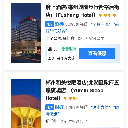
府上酒店(郴州興隆步行街裕后街
店)
（Fushang Hotel）
超棒
4.8
3,093則評價
"早餐一流"
"前
台熱情好客"
北湖公園/蘇仙嶺
距市中心4公里
高級
免費取消
查看優惠
大床
3
1張大床
房
•70
英寸
郴州和美悅眠酒店(北湖區政府五
投屏
電視
嶺廣場店)
（Yumin Sleep
Hotel）
很好
4.7
1,287則評價
"泊車方便"
"環
境優雅"
裕后街
距市中心2公里