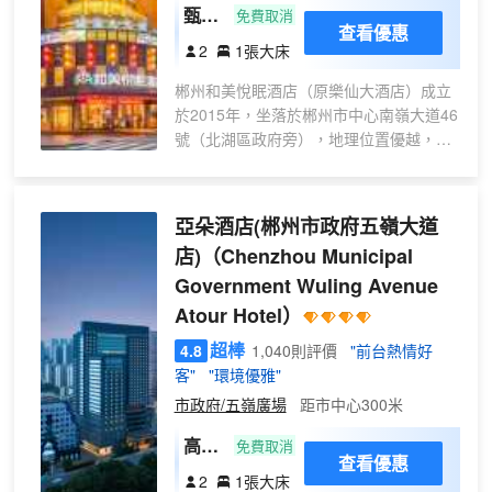
甄選
免費取消
查看優惠
大床
2
1張大床
房
郴州和美悅眠酒店（原樂仙大酒店）成立
（親
於2015年，坐落於郴州市中心南嶺大道46
膚床
號（北湖區政府旁），地理位置優越，交
品I
通便捷。酒店周邊匯聚特色早餐店及生活
無菌
配套，出行便利。酒店擁有106間現代化
獨立
風格客房，經全面翻新後設施更顯精緻，
亞朵酒店(郴州市政府五嶺大道
包裝
服務細緻周到，並配有免費停車場，為賓
面浴
店)
（Chenzhou Municipal
客提供舒心無憂的住宿體驗。酒店二樓獨
巾）
Government Wuling Avenue
具特色的瑤家餐廳，主打地道土菜，融合
傳統風味與現代餐飲體驗；餐廳內設浪漫
Atour Hotel）
空中花園及網紅打卡地“桃花橋”，是品味
超棒
4.8
1,040則評價
"前台熱情好
美食、拍照留影的理想空間。無論是商務
客"
"環境優雅"
差旅、城市探索，還是休閒度假，郴州和
美悅眠酒店皆以貼心服務與特色體驗，邀
市政府/五嶺廣場
距市中心300米
您開啟一段愜意旅程。
高級
免費取消
查看優惠
大床
2
1張大床