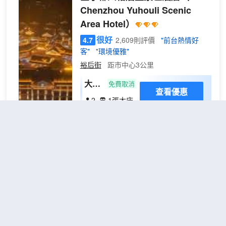
場，20分鐘快至郴州西高鐵站與火車站，
Chenzhou Yuhouli Scenic
讓您的每一段行程都從容不迫。全能的空
Area Hotel）
間滿足所有想象。 瑞際以4.5萬平方米的
空間容納了旅途的每一種可能。寬敞明亮
很好
4.7
2,609則評價
"前台熱情好
的智能客房是您舒適的歸處；可容納600
客"
"環境優雅"
人的豪華宴會廳及多個會議室，是成功會
裕后街
距市中心3公里
議與浪漫婚禮的保障；而室內恒温泳池、
健身中心、KTV等一流康樂設施，則讓商
大床
免費取消
務與休閒完美平衡。從高速WiFi到專業會
查看優惠
房
2
1張大床
議支持，從貼心客房服務到豐富的娛樂體
【電
驗，我們提供的是經過認證的、可預期的
酒店是華住品牌全季4.0版本酒店，
視投
卓越體驗。選擇郴州瑞際，即是選擇一種
1.8X2.0大床房，客房房間以竹木原色，自
屏&
高效、舒心且充滿格調的旅居方式。無論
然簡約，可用手機投屏65寸超大智能液晶
迷你
是重要的商務活動、温馨的家庭假期，還
電視，設計師量身定製哲品茶具，休憩之
冰
是浪漫的婚禮慶典，這裏都是您智慧的選
餘，品一杯香茶，以東方美學生活方式，
擇。
箱】
成就您旅途中的美好，WiFi全覆蓋，智能
維也納國際酒店(郴州五嶺廣場市
機器人，衞生間乾濕分離，觸屏防霧化粧
政府店)
（Vienna International
鏡，觸控式感應負離子吹風機，甄選東方
Hotel (Chenzhou Wuling
精油洗沐用品，我們用心挑選一件好物，
只為給您最温暖的陪伴。不同房間可能會
Square)）