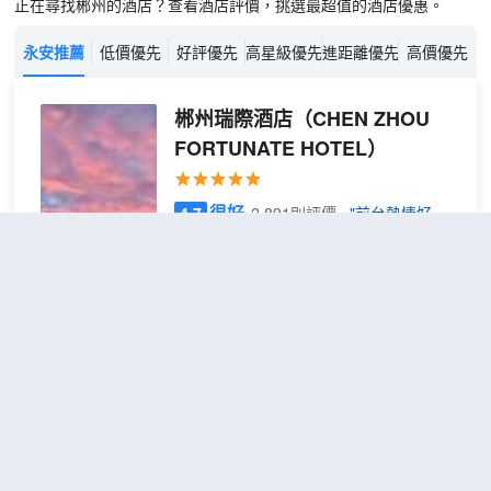
正在尋找郴州的酒店？查看酒店評價，挑選最超值的酒店優惠。
永安推薦
低價優先
好評優先
高星級優先
進距離優先
高價優先
郴州瑞際酒店
（CHEN ZHOU
FORTUNATE HOTEL）
很好
4.7
2,891則評價
"前台熱情好
客"
"早餐一流"
市政府/五嶺廣場
距市中心400米
瑞際
免費取消
查看優惠
2張雙人
高級
2
床
雙床
郴州瑞際酒店，酒店位於湖南省郴州市南
房
嶺大道無可替代的市中心便利。 酒店坐落
於城市核心五嶺廣場，步行即可抵達裕后
街與沃爾瑪商圈，真正“出則繁華，入則寧
靜”。無論是商務洽談還是休閒遊覽，更擁