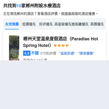
共找到
10
家郴州
附設水療
酒店
正在尋找郴州的酒店？查看酒店評價，挑選最超值的酒店優惠。
永安推薦
低價優先
好評優先
高星級優先
進距離優先
高價優先
郴州天堂温泉度假酒店
（Paradise Hot
Spring Hotel）
不錯
4.3
375則評價
"温泉舒適"
"環境優雅"
距市中心14公里
雲
免費取消
包含餐食
查看優惠
棲
2
1張大床
·
酒店擁有貨真價實的真温泉，52°真温泉，温泉水中
大
含鍶量豐富，被譽為”中國温泉之鄉”、“黃金鍶泉”。
床
這裏曾是中國女排體能康養基地，助力中國女排奪得
房
五連冠。在這裏，無論是舒緩疲勞、美容養顏，還是
強身健體，天堂温泉酒店都能滿足您的需求。温泉富