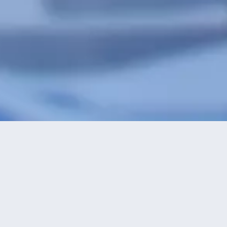
特價酒店
>
酒店
>
金堂
酒店
共找到
0
星級
正在尋找金
2星及以下
3星
4星
5星
永