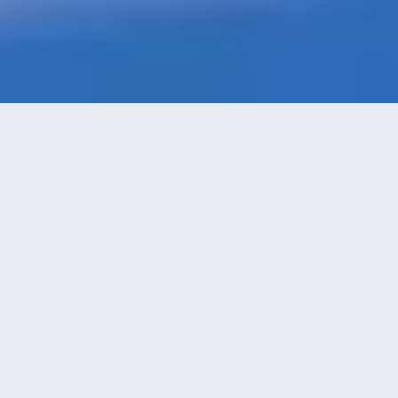
特價酒店
>
不丹酒店
>
帕羅
附設停車場
酒店
共找到
50
家帕羅
附設停車場
酒店
正在尋找帕羅的酒店？查看酒店評價，挑選最超值的酒店優惠。
永安推薦
低價優先
好評優先
高星級優先
進距離優先
高價優先
涅磐旅館
（Nirvana Inn）
不錯
4.4
11則評價
"服務很好"