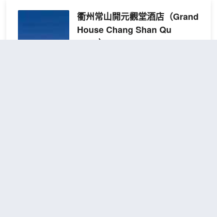
衢州常山開元觀堂酒店
（Grand
House Chang Shan Qu
Zhou）
很好
4.7
1,003則評價
"前台熱情好
客"
"早餐一流"
距市中心650米
觀堂
免費取消
查看優惠
2張雙人
雙床
2
床
房
“百里常山江，千年宋詩河”，酒店地處千
（智
年古縣——衢州市常山縣北門歷史文化街
能客
區，毗鄰錢江之源常山江。深厚的文化底
控）
藴，賦予了常山觀堂獨特的地理位置與人
文風情。酒店擁有以宋代營造法式建築美
學為設計藍本的主題客房，巧妙將傳統文
818賓館
（818 hotels）
化與現代舒適完美結合，特別設置的“點
茶、焚香、插花、掛畫”四雅體驗區，每一
超棒
4.9
21則評價
"乾淨衞生"
"房間