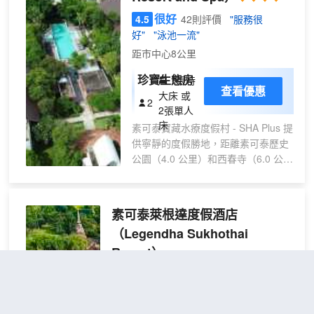
去酒吧/酒廊輕鬆一下。 特色服務/設施包
很好
4.5
42則評價
"服務很
括商務中心、大堂免費報紙和乾洗/洗衣服
好"
"泳池一流"
務。住客可付費乘坐往返機場班車，酒店
距市中心8公里
還提供免費自助停車。 有 79 間空調客房
提供冰箱；您定能在旅途中找到家的舒
珍寶生態房
1張特
適。客房設有私人陽台。提供免費無線網
查看優惠
大床 或
2
絡，方便您與朋友保持聯繫；數碼頻道可
2張單人
滿足您的娛樂需求。便利設施包括電熱水
床
素可泰寶藏水療度假村 - SHA Plus 提
壺和免費瓶裝水；而且每天提供客房服
供寧靜的度假勝地，距離素可泰歷史
務。
公園（4.0 公里）和西春寺（6.0 公
里）僅數分鐘路程。這家屢獲殊榮的
度假村擁有 78 間設計典雅的客房，
配備私人陽台、高速無線網絡和高級
素可泰萊根達度假酒店
設施。賓客可在紅蓮花水療中心 (Red
（Legendha Sukhothai
Lotus Spa) 放鬆身心，暢享室外游泳
Resort）
池和健身中心，或租用自行車探索周
邊地區。餐飲選擇包括供應有機泰式
很好
4.6
106則評價
"服務很好"
"泳池
美食的粉紅蓮花餐廳 (Pink Lotus
一流"
Restaurant)、葡萄酒吧和供應飲品和
距市中心11公里
茶點的池畔酒吧。早餐供應時間為早