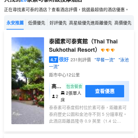
正在尋找素可泰的酒店？查看酒店評價，挑選最超值的酒店優惠。
永安推薦
低價優先
好評優先
高星級優先
進距離優先
高價優先
泰國素可泰賓館
（Thai Thai
Sukhothai Resort）
很好
4.7
231則評價
"早餐一流"
"泳池
一流"
距市中心12公里
高級
包含餐食
查看優惠
2張單人
雙床
2
床
房
泰泰素可泰度假村位於素可泰，距離素可
泰府歷史公園和金池寺不到 5 分鐘車程。
此酒店距離昌隆寺 0.9 英里（1.4 公
里），距離歷史城鎮素可泰 1 英里（1.5
公里）。 您可充分利用室外游泳池和自行