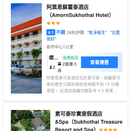
車租賃等度假設施。此酒店的其他設施包
阿莫恩蘇霍泰酒店
括免費 WiFi和旅遊/票務服務。 提供收費
（AmornSukhothai Hotel）
早餐。 特色服務/設施包括快速入住、快速
退房和乾洗/洗衣服務。住客可付費乘坐往
返機場班車，酒店還提供免費自助停車。
不錯
4.1
26則評價
"乾淨衞生"
"位置
有 31 間空調客房提供冰箱和液晶電視；
很好"
您定能在旅途中找到家的舒適。提供免費
距市中心1公里
無線網絡，方便您與朋友保持聯繫；有線
頻道可滿足您的娛樂需求。配備淋浴設施
標準
免費取消
的私人浴室提供免費洗浴用品和吹風機。
查看優惠
2張單人
雙床
2
便利設施包括書桌和茶具/咖啡用具；而且
床
房
每天提供客房服務。
阿蒙恩素可泰酒店位於素可泰，距離素可
泰府歷史公園和塔帕登神廟不到 15 分鐘
車程。 此酒店距離切都彭寺 4.3 英里
（6.9 公里），距離蘭孔凱國王紀念碑 5
英里（8 公里）。 您可利用酒店的按摩慰
勞一下自己，或者到露台和花園欣賞美
素可泰珍寶度假酒店
景。 您可以到酒店的餐廳大快朵頤；這裏
&Spa
（Sukhothai Treasure
供應午餐和晚餐。也可以待在房間裏，享
Resort and Spa）
受客房送餐服務。在忙碌的一天後，不妨