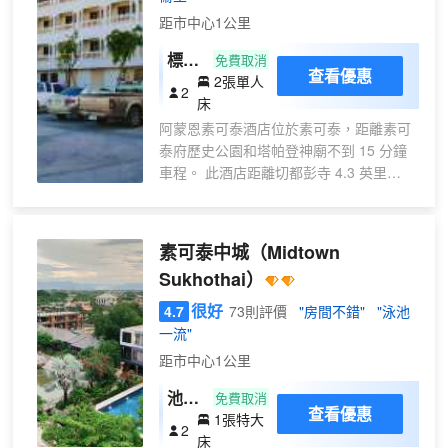
Restaurant)、葡萄酒吧和供應飲品和
距市中心1公里
茶點的池畔酒吧。早餐供應時間為早
上 6 點至 10 點，需額外收費。賓客
標準
免費取消
可要求提供乾洗服務，還可在大堂的
查看優惠
2張單人
雙床
2
迷你圖書館享受圖書交換服務。度假
床
房
村位置優越，擁有寬敞的活動場地，
阿蒙恩素可泰酒店位於素可泰，距離素可
是舉辦婚禮和公司活動的理想場所。
泰府歷史公園和塔帕登神廟不到 15 分鐘
此外，度假村還提供收費的機場接送
車程。 此酒店距離切都彭寺 4.3 英里
服務。體驗舒適、文化和放鬆，立即
（6.9 公里），距離蘭孔凱國王紀念碑 5
預訂您的假期吧！
英里（8 公里）。 您可利用酒店的按摩慰
勞一下自己，或者到露台和花園欣賞美
素可泰中城
（Midtown
景。 您可以到酒店的餐廳大快朵頤；這裏
Sukhothai）
供應午餐和晚餐。也可以待在房間裏，享
受客房送餐服務。在忙碌的一天後，不妨
很好
4.7
73則評價
"房間不錯"
"泳池
去酒吧/酒廊輕鬆一下。 特色服務/設施包
一流"
括商務中心、大堂免費報紙和乾洗/洗衣服
距市中心1公里
務。住客可付費乘坐往返機場班車，酒店
還提供免費自助停車。 有 79 間空調客房
池景
免費取消
查看優惠
提供冰箱；您定能在旅途中找到家的舒
1張特大
特大
2
適。客房設有私人陽台。提供免費無線網
床
床房