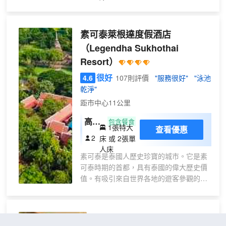
絡，方便您與朋友保持聯繫；數碼頻道可
（二
滿足您的娛樂需求。便利設施包括電熱水
樓）
壺和免費瓶裝水；而且每天提供客房服
素可泰萊根達度假酒店
務。
（Legendha Sukhothai
Resort）
很好
4.6
107則評價
"服務很好"
"泳池
乾淨"
距市中心11公里
高級
包含餐食
1張特大
查看優惠
房
2
床 或 2張單
人床
素可泰是泰國人歷史珍寶的城市。它是素
可泰時期的首都，具有泰國的偉大歷史價
值。有吸引來自世界各地的遊客參觀的旅
遊景點。特別是聯合國教科文組織世界遺
產是聯合國教科文組織世界遺產。酒店位
於老城區，素可泰省素可泰歷史公園是聯
TR賓館
（TR Guesthouse）
合國教科文組織世界遺產地之一，距離聯