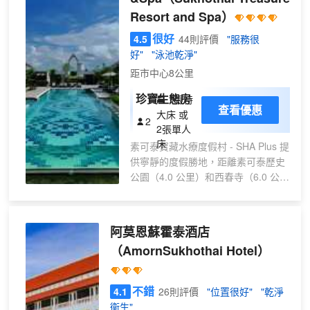
Resort and Spa）
很好
4.5
44則評價
"服務很
好"
"泳池乾淨"
距市中心8公里
珍寶生態房
1張特
查看優惠
大床 或
2
2張單人
床
素可泰寶藏水療度假村 - SHA Plus 提
供寧靜的度假勝地，距離素可泰歷史
公園（4.0 公里）和西春寺（6.0 公
里）僅數分鐘路程。這家屢獲殊榮的
度假村擁有 78 間設計典雅的客房，
配備私人陽台、高速無線網絡和高級
阿莫恩蘇霍泰酒店
設施。賓客可在紅蓮花水療中心 (Red
（AmornSukhothai Hotel）
Lotus Spa) 放鬆身心，暢享室外游泳
池和健身中心，或租用自行車探索周
邊地區。餐飲選擇包括供應有機泰式
不錯
4.1
26則評價
"位置很好"
"乾淨
美食的粉紅蓮花餐廳 (Pink Lotus
衞生"