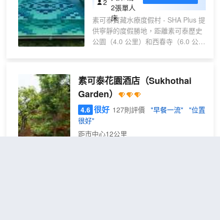
2
絡，方便您與朋友保持聯繫；數碼頻道可
2張單人
滿足您的娛樂需求。便利設施包括電熱水
床
素可泰寶藏水療度假村 - SHA Plus 提
壺和免費瓶裝水；而且每天提供客房服
供寧靜的度假勝地，距離素可泰歷史
務。
公園（4.0 公里）和西春寺（6.0 公
里）僅數分鐘路程。這家屢獲殊榮的
度假村擁有 78 間設計典雅的客房，
配備私人陽台、高速無線網絡和高級
素可泰花園酒店
（Sukhothai
設施。賓客可在紅蓮花水療中心 (Red
Garden）
Lotus Spa) 放鬆身心，暢享室外游泳
池和健身中心，或租用自行車探索周
很好
4.6
127則評價
"早餐一流"
"位置
邊地區。餐飲選擇包括供應有機泰式
很好"
美食的粉紅蓮花餐廳 (Pink Lotus
距市中心12公里
Restaurant)、葡萄酒吧和供應飲品和
茶點的池畔酒吧。早餐供應時間為早
豪華
包含餐食
查看優惠
上 6 點至 10 點，需額外收費。賓客
雙人
2
1張大床
可要求提供乾洗服務，還可在大堂的
床房
迷你圖書館享受圖書交換服務。度假
素可泰花園酒店位於素可泰，地處歷史文
村位置優越，擁有寬敞的活動場地，
化區，距離素可泰府歷史公園和歷史城鎮
是舉辦婚禮和公司活動的理想場所。
素可泰不到 10 分鐘步行路程。 此酒店距
此外，度假村還提供收費的機場接送
離金池寺 0.2 英里（0.4 公里），距離蘭