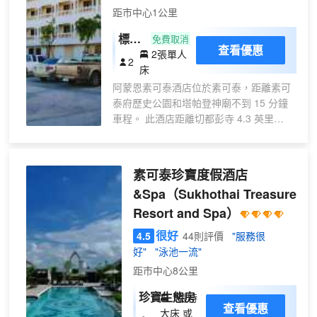
距市中心1公里
標準
免費取消
查看優惠
2張單人
雙床
2
床
房
阿蒙恩素可泰酒店位於素可泰，距離素可
泰府歷史公園和塔帕登神廟不到 15 分鐘
車程。 此酒店距離切都彭寺 4.3 英里
（6.9 公里），距離蘭孔凱國王紀念碑 5
英里（8 公里）。 您可利用酒店的按摩慰
勞一下自己，或者到露台和花園欣賞美
素可泰珍寶度假酒店
景。 您可以到酒店的餐廳大快朵頤；這裏
&Spa
（Sukhothai Treasure
供應午餐和晚餐。也可以待在房間裏，享
Resort and Spa）
受客房送餐服務。在忙碌的一天後，不妨
去酒吧/酒廊輕鬆一下。 特色服務/設施包
很好
4.5
44則評價
"服務很
括商務中心、大堂免費報紙和乾洗/洗衣服
好"
"泳池一流"
務。住客可付費乘坐往返機場班車，酒店
距市中心8公里
還提供免費自助停車。 有 79 間空調客房
提供冰箱；您定能在旅途中找到家的舒
珍寶生態房
1張特
適。客房設有私人陽台。提供免費無線網
查看優惠
大床 或