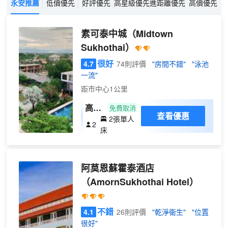
永安推薦
低價優先
好評優先
高星級優先
進距離優先
高價優先
素可泰中城
（Midtown
Sukhothai）
很好
4.7
74則評價
"房間不錯"
"泳池
一流"
距市中心1公里
高級
免費取消
查看優惠
2張單人
房
2
床
（雙
床）
阿莫恩蘇霍泰酒店
（AmornSukhothai Hotel）
不錯
4.1
26則評價
"乾淨衞生"
"位置
很好"