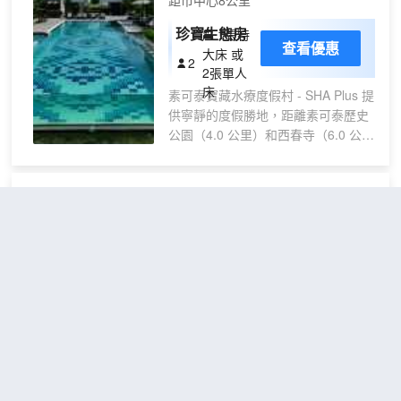
距市中心8公里
珍寶生態房
1張特
查看優惠
大床 或
2
2張單人
床
素可泰寶藏水療度假村 - SHA Plus 提
供寧靜的度假勝地，距離素可泰歷史
公園（4.0 公里）和西春寺（6.0 公
里）僅數分鐘路程。這家屢獲殊榮的
度假村擁有 78 間設計典雅的客房，
配備私人陽台、高速無線網絡和高級
拜縣素可泰度假村
（Pai
設施。賓客可在紅蓮花水療中心 (Red
Sukhothai Resort）
Lotus Spa) 放鬆身心，暢享室外游泳
池和健身中心，或租用自行車探索周
很好
4.5
25則評價
"房間不錯"
"乾淨
邊地區。餐飲選擇包括供應有機泰式
衞生"
美食的粉紅蓮花餐廳 (Pink Lotus
距市中心1公里
Restaurant)、葡萄酒吧和供應飲品和
茶點的池畔酒吧。早餐供應時間為早
雙人
免費取消
查看優惠
上 6 點至 10 點，需額外收費。賓客
1張特大
床房
2
可要求提供乾洗服務，還可在大堂的
床
（帶
迷你圖書館享受圖書交換服務。度假
拜素可泰府度假村位於素可泰，距離素可
私人