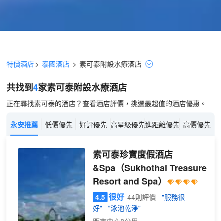
特價酒店
>
泰國酒店
>
素可泰
附設水療
酒店
共找到
4
家素可泰
附設水療
酒店
正在尋找素可泰的酒店？查看酒店評價，挑選最超值的酒店優惠。
永安推薦
低價優先
好評優先
高星級優先
進距離優先
高價優先
素可泰珍寶度假酒店
&Spa
（Sukhothai Treasure
Resort and Spa）
很好
4.5
44則評價
"服務很
好"
"泳池乾淨"