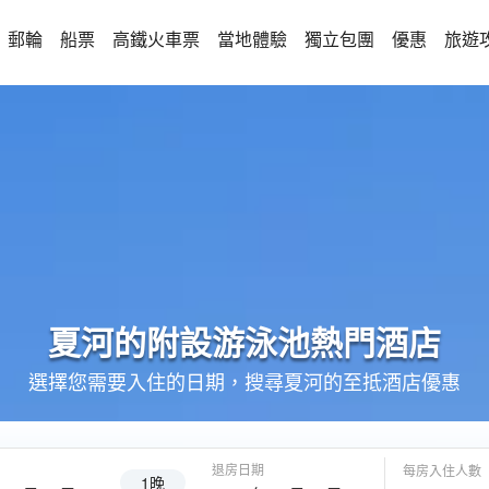
郵輪
船票
高鐵火車票
當地體驗
獨立包團
優惠
旅遊
夏河的
附設游泳池
熱門酒店
選擇您需要入住的日期，搜尋夏河的至抵酒店優惠
退房日期
每房入住人數
1晚