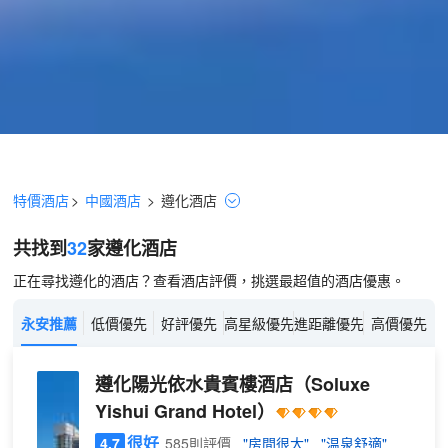
特價酒店
>
中國酒店
>
遵化
酒店
共找到
32
家遵化
酒店
正在尋找遵化的酒店？查看酒店評價，挑選最超值的酒店優惠。
永安推薦
低價優先
好評優先
高星級優先
進距離優先
高價優先
遵化陽光依水貴賓樓酒店
（Soluxe
Yishui Grand Hotel）
很好
4.7
585則評價
"房間很大"
"温泉舒適"