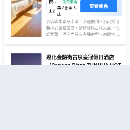
悅享
免費取消
查看優惠
2張單人
·高
2
床
級心
酒店毗鄰繁華市區，交通便利。酒店採用
怡雙
新中式風格裝修，整體格局古樸大氣，低
床房
調奢華。酒店內設有多種房型。房間空間
寬敞，舒適明亮。高檔軟墊床，精緻茶
台，敞亮大落地窗，會讓疲憊的身心得到
良好的放鬆和休息。每個房間均設有高清
遵化金融街古泉皇冠假日酒店
網絡電視，獨立WIFI，中央空調。衞生間
（Crowne Plaza ZUNHUA HOT
採用乾濕分離設計，24小時冷熱水。並提
SPRING TOWN by IHG）
供吹風機，各種類型手機充電器供您使
用。賓館提供停車場。全體嘉華人將以超
值，細微，温馨，熱情的服務，竭誠歡迎
很好
4.7
2,265則評價
"温泉舒適"
"適
您的到來!
合與小孩同行"
距市中心17公里
高級
免費取消
查看優惠
2張單人
雙床
2
床
房