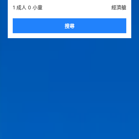
1 成人 0 小童
經濟艙
搜尋