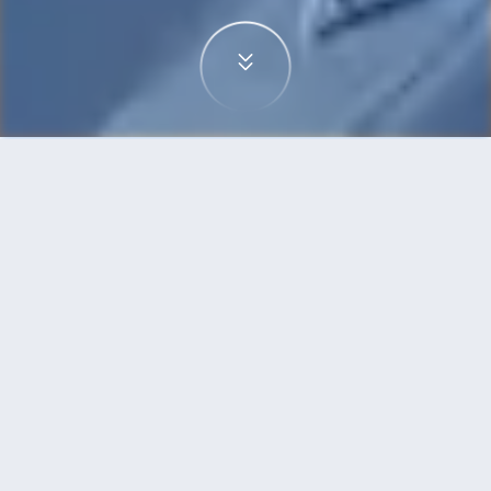
首頁
機票
珀斯到柏林的機票
搜尋由珀斯飛往柏林的廉價航班，單程票價低至
HKD5,083
單程
來回
PER
BER
HKD5,083
17h10min
22:45
14:00
轉機
搜尋
珀斯 - 柏林 | 10月21日 | 卡塔爾航空