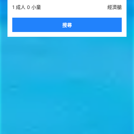
1 成人 0 小童
經濟艙
搜尋