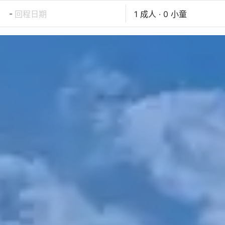
-
回程日期
1 成人 · 0 小童