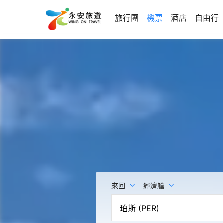
旅行團
機票
酒店
自由行
來回
經濟艙