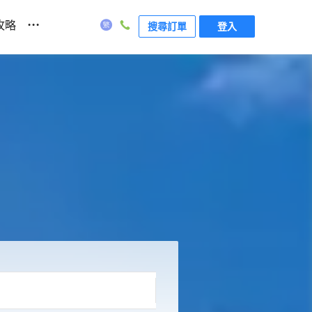
...
攻略
搜尋訂單
登入