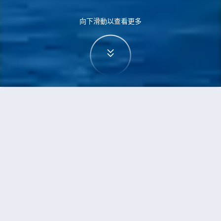
向下滑動以查看更多
首頁
機票
珀斯到杜拜的機票
搜尋由珀斯飛往杜拜的廉價航班
單程
來回
PER
DXB
3h5min
13:00
14:00
直飛
檢查價格