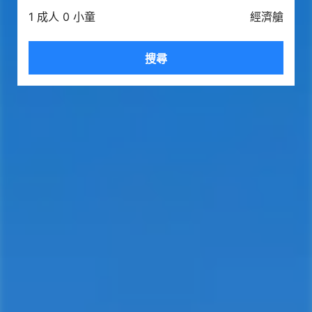
1 成人 0 小童
經濟艙
搜尋