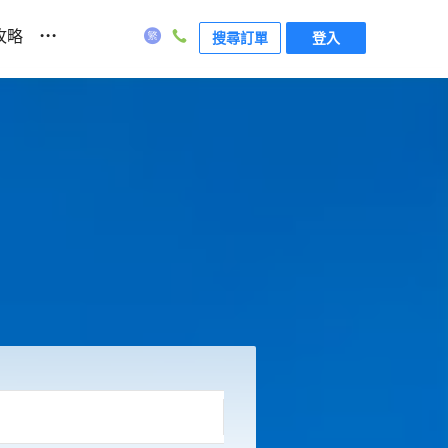
...
攻略
搜尋訂單
登入