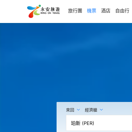
旅行團
機票
酒店
自由行
來回
經濟艙