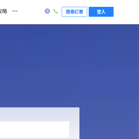
...
攻略
搜尋訂單
登入