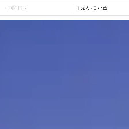
-
回程日期
1 成人 · 0 小童