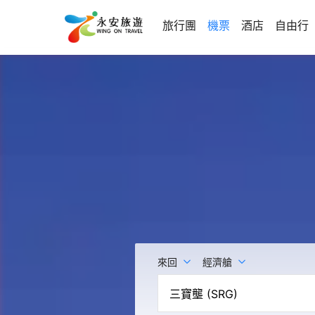
旅行團
機票
酒店
自由行
來回
經濟艙