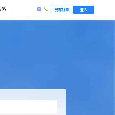
...
攻略
搜尋訂單
登入