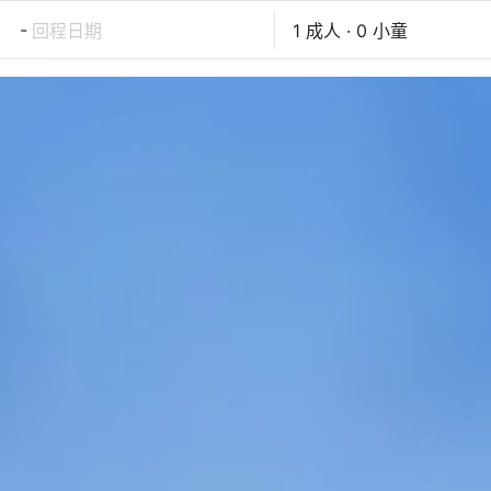
-
回程日期
1 成人 · 0 小童