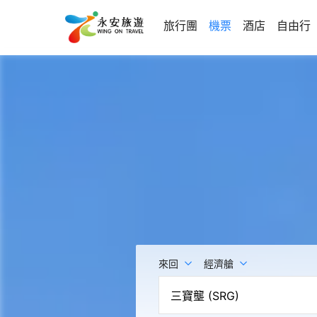
旅行團
機票
酒店
自由行
來回
經濟艙