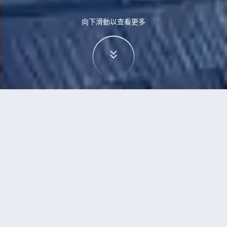
向下滑動以查看更多
首頁
機票
三寶壟到維也納的機票
搜尋由三寶壟飛往維也納的廉價航班
單程
來回
SRG
VIE
3h5min
13:00
14:00
直飛
檢查價格