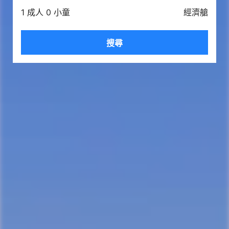
1 成人 0 小童
經濟艙
搜尋