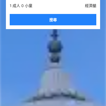
1 成人 0 小童
經濟艙
搜尋