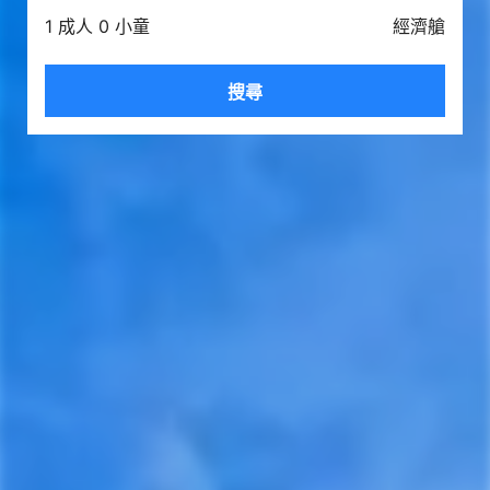
1 成人 0 小童
經濟艙
搜尋