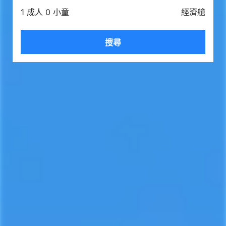
1 成人 0 小童
經濟艙
搜尋