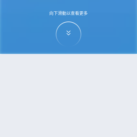
向下滑動以查看更多
首頁
機票
高鬆到南京的機票
搜尋由高鬆飛往南京的廉價航班
單程
來回
TAK
NKG
3h5min
13:00
14:00
直飛
檢查價格