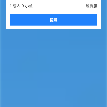
1 成人 0 小童
經濟艙
搜尋