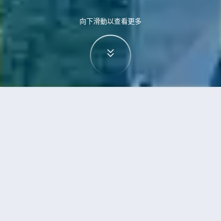
向下滑動以查看更多
首頁
機票
高鬆到富國島的機票
搜尋由高鬆飛往富國島的廉價航班
單程
來回
TAK
PQC
3h5min
13:00
14:00
直飛
檢查價格