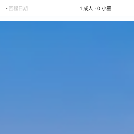
-
回程日期
1 成人 · 0 小童