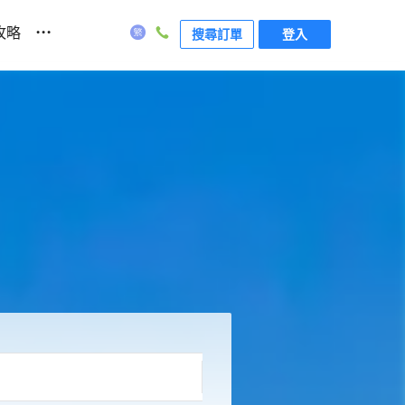
...
攻略
搜尋訂單
登入