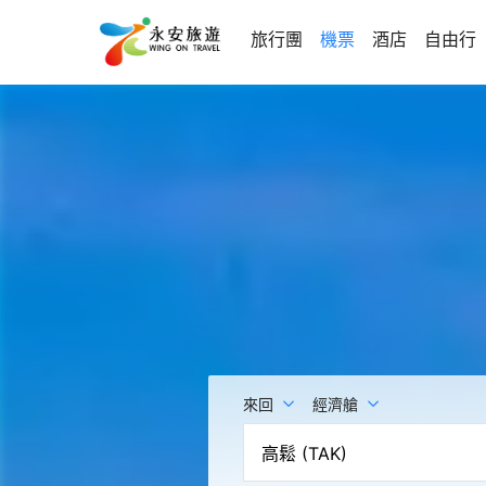
旅行團
機票
酒店
自由行
來回
經濟艙