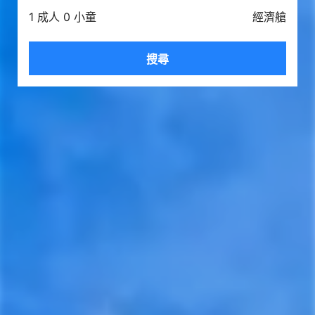
1 成人 0 小童
經濟艙
搜尋