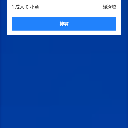
1 成人 0 小童
經濟艙
搜尋