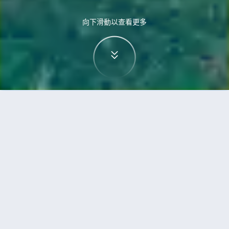
向下滑動以查看更多
首頁
機票
華沙到巴科洛德的機票
搜尋由華沙飛往巴科洛德的廉價航班
單程
來回
WAW
BCD
3h5min
13:00
14:00
直飛
檢查價格