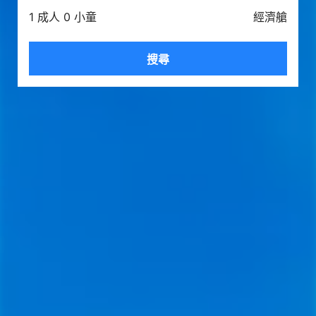
1 成人 0 小童
經濟艙
搜尋