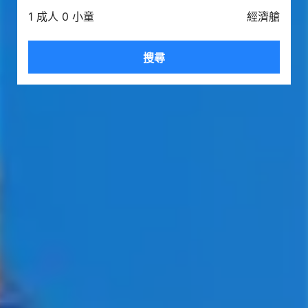
1 成人 0 小童
經濟艙
搜尋