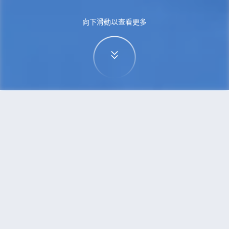
向下滑動以查看更多
首頁
機票
華沙到哈爾濱的機票
搜尋由華沙飛往哈爾濱的廉價航班
單程
來回
WAW
HRB
3h5min
13:00
14:00
直飛
檢查價格