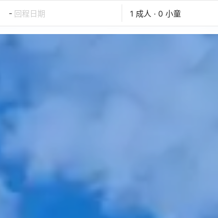
-
回程日期
1 成人 · 0 小童