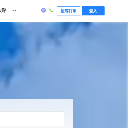
...
攻略
搜尋訂單
登入