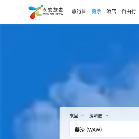
旅行團
機票
酒店
自由行
來回
經濟艙