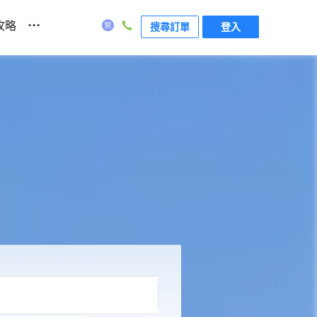
...
攻略
搜尋訂單
登入