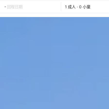
-
回程日期
1 成人 · 0 小童