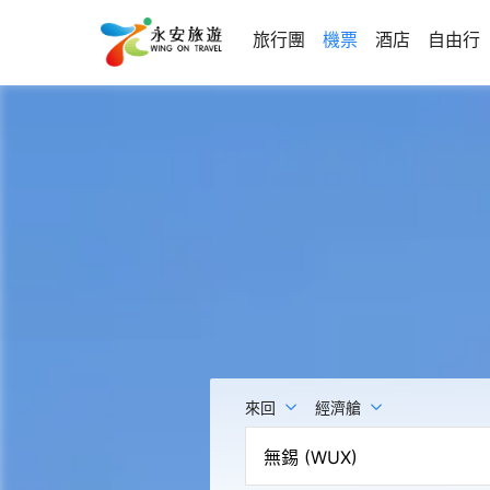
旅行團
機票
酒店
自由行
來回
經濟艙