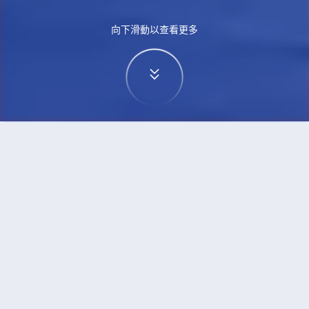
向下滑動以查看更多
首頁
機票
無錫到曼谷的機票
搜尋由無錫飛往曼谷的廉價航班
單程
來回
WUX
BKK
3h5min
13:00
14:00
直飛
檢查價格