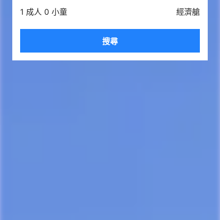
1 成人 0 小童
經濟艙
搜尋