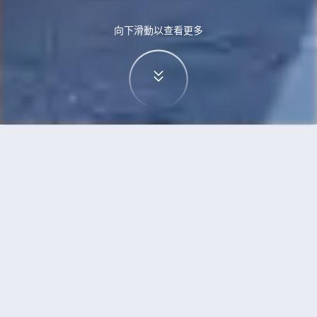
向下滑動以查看更多
首頁
機票
無錫到羅馬的機票
搜尋由無錫飛往羅馬的廉價航班
單程
來回
WUX
ROM
3h5min
13:00
14:00
直飛
檢查價格