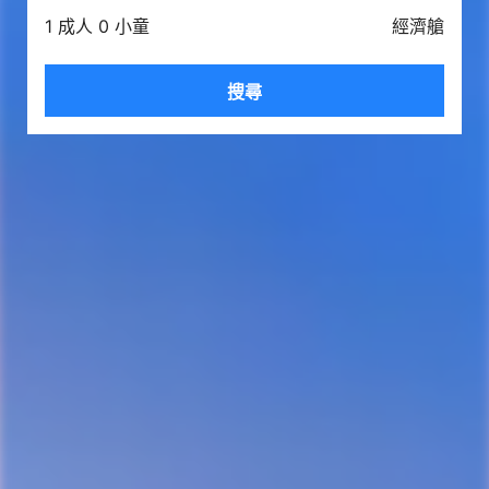
1 成人 0 小童
經濟艙
搜尋