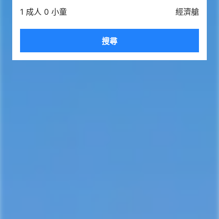
1 成人 0 小童
經濟艙
搜尋