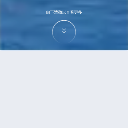
向下滑動以查看更多
首頁
機票
無錫到紐約的機票
搜尋由無錫飛往紐約的廉價航班
單程
來回
WUX
NYC
3h5min
13:00
14:00
直飛
檢查價格