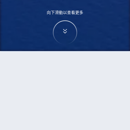
向下滑動以查看更多
首頁
機票
無錫到檳城的機票
搜尋由無錫飛往檳城的廉價航班
單程
來回
WUX
PEN
3h5min
13:00
14:00
直飛
檢查價格