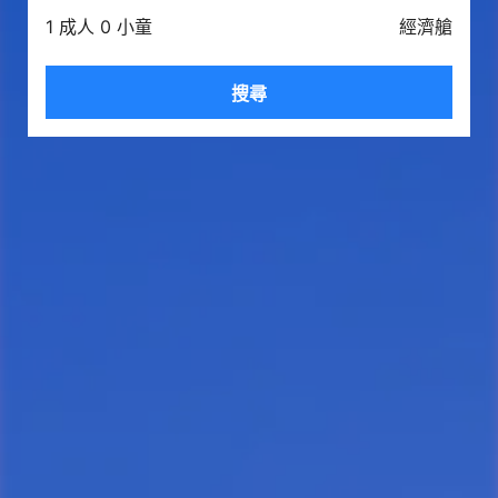
1 成人 0 小童
經濟艙
搜尋