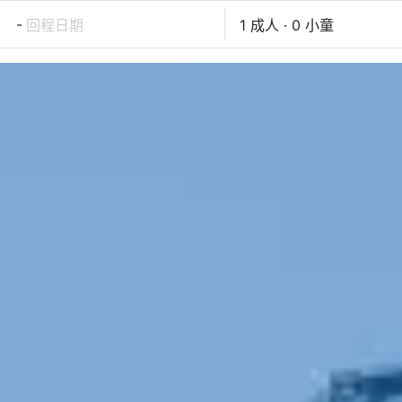
-
回程日期
1 成人 · 0 小童