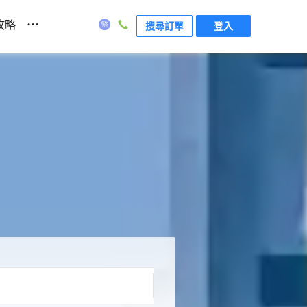
...
攻略
搜尋訂單
登入