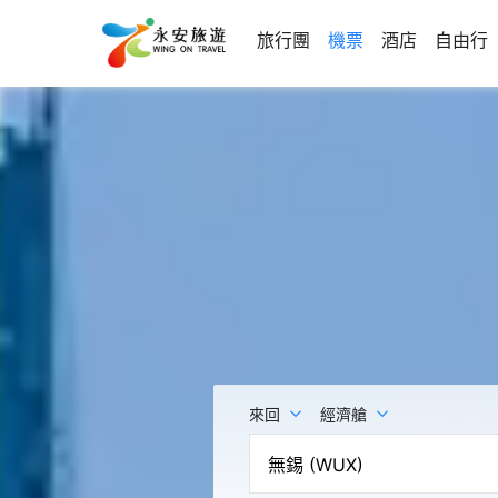
旅行團
機票
酒店
自由行
來回
經濟艙