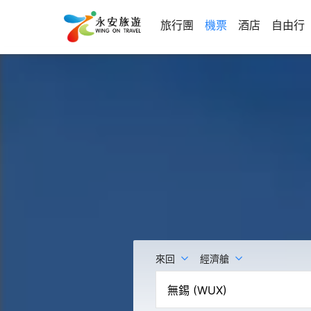
旅行團
機票
酒店
自由行
來回
經濟艙