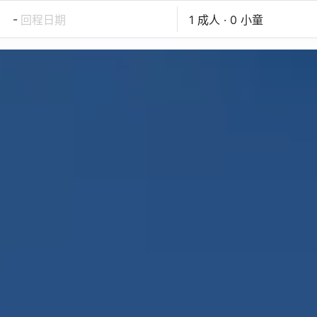
-
回程日期
1 成人 · 0 小童