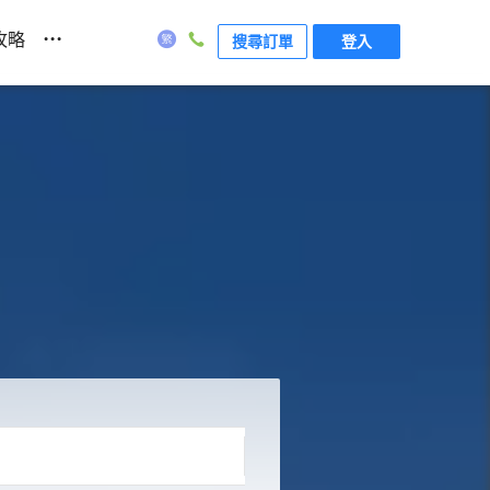
...
攻略
搜尋訂單
登入