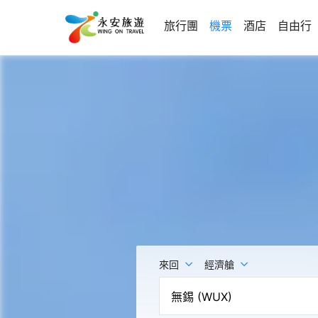
旅行團
機票
酒店
自由行
來回
經濟艙