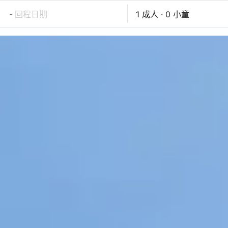
-
回程日期
1 成人 · 0 小童