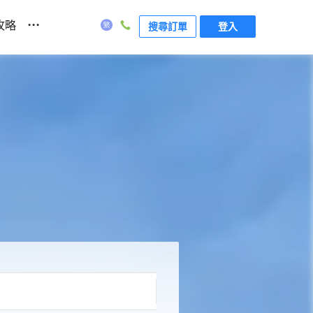
...
攻略
搜尋訂單
登入