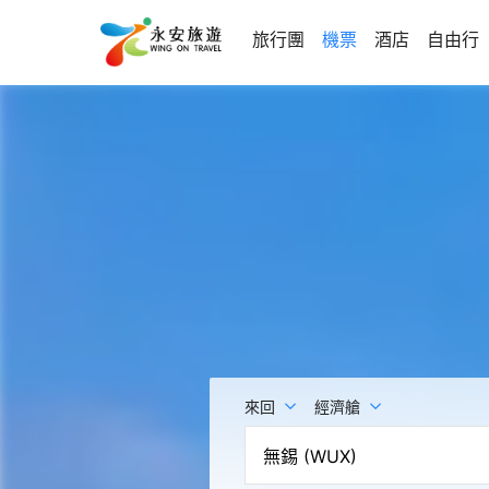
旅行團
機票
酒店
自由行
來回
經濟艙