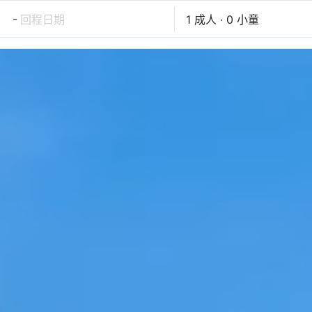
-
回程日期
1 成人 · 0 小童