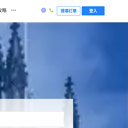
...
攻略
搜尋訂單
登入