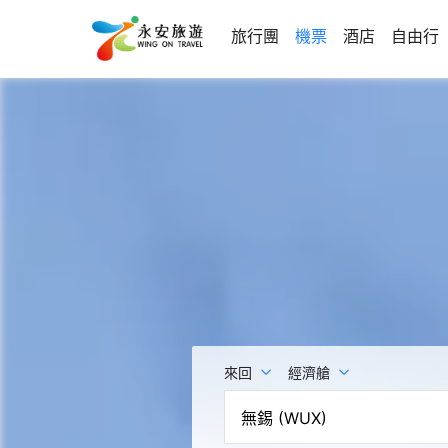
旅行團
機票
酒店
自由行
來回
經濟艙