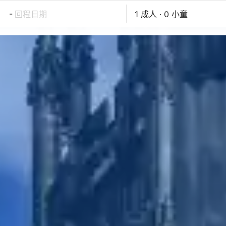
-
回程日期
1 成人 · 0 小童