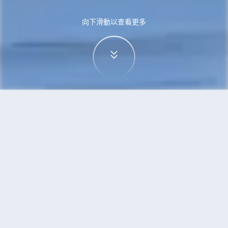
向下滑動以查看更多
首頁
機票
無錫到三寶壟的機票
搜尋由無錫飛往三寶壟的廉價航班
單程
來回
WUX
SRG
3h5min
13:00
14:00
直飛
檢查價格