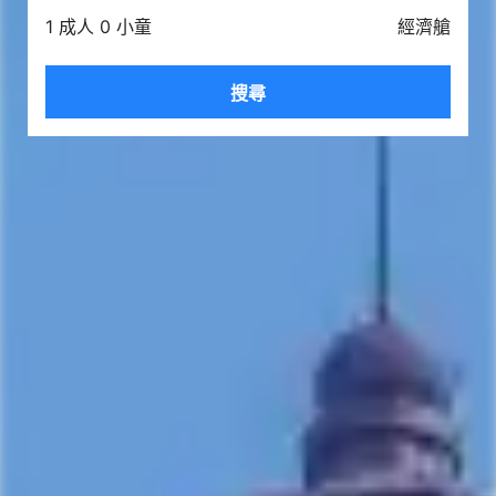
1 成人 0 小童
經濟艙
搜尋