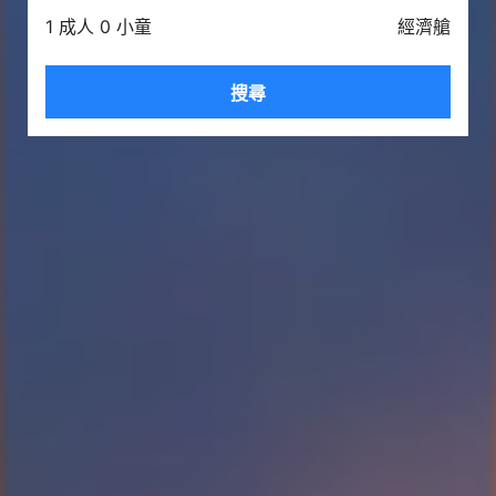
1 成人 0 小童
經濟艙
搜尋