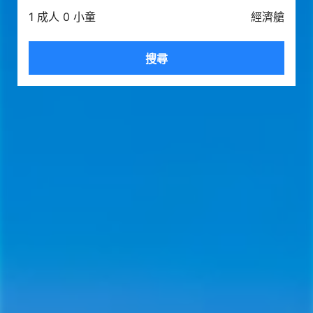
1 成人 0 小童
經濟艙
搜尋