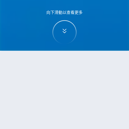
向下滑動以查看更多
首頁
機票
蒙特利爾到昆明的機票
搜尋由蒙特利爾飛往昆明的廉價航班
單程
來回
YMQ
KMG
3h5min
13:00
14:00
直飛
檢查價格