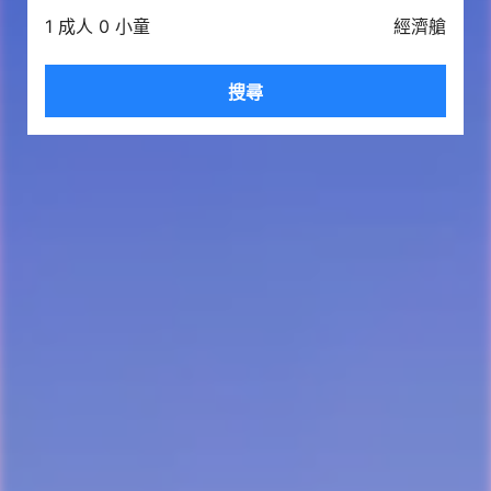
1 成人 0 小童
經濟艙
搜尋