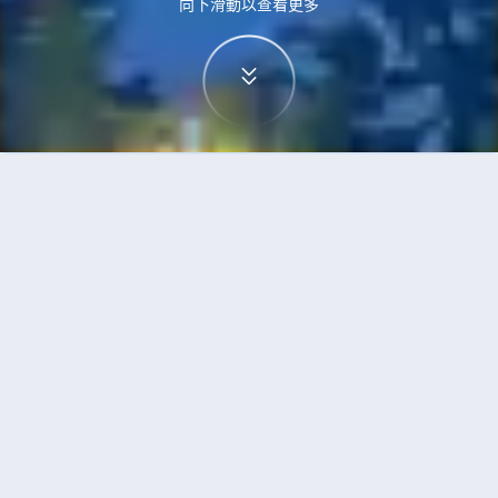
向下滑動以查看更多
首頁
機票
卡加利到重慶的機票
搜尋由卡加利飛往重慶的廉價航班，單程票價低至
HKD3,848
單程
來回
YYC
CKG
18h40min
HKD3,848
07:00
23:30
轉機