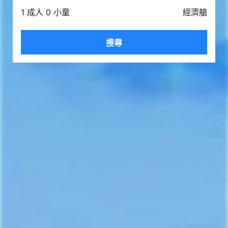
1 成人 0 小童
經濟艙
搜尋