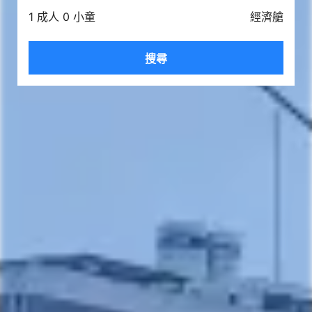
1 成人 0 小童
經濟艙
搜尋