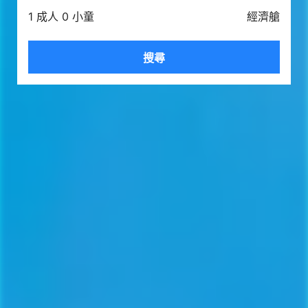
1 成人 0 小童
經濟艙
搜尋