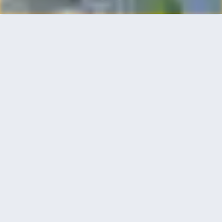
首頁
機票
卡加利到深圳的機票
搜尋由卡加利飛往深圳的廉價航班，單程票價低至
HKD3,541
單程
來回
YYC
SZX
HKD3,541
17h10min
21:00
14:15
轉機
搜尋
卡加利 - 深圳 | 10月19日 | 加拿大西捷
YYC
SZX
HKD3,541
17h10min