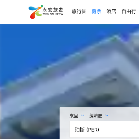
旅行團
機票
酒店
自由行
來回
經濟艙