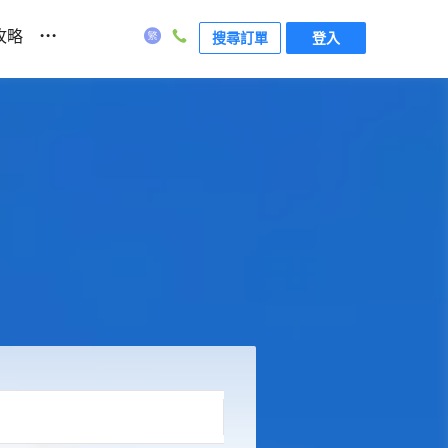
...
攻略
搜尋訂單
登入