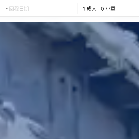
-
回程日期
1 成人 · 0 小童